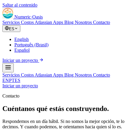
Saltar al contenido
Numeric
·
Oasis
Servicios
Costos Atlassian
Apps
Blog
Nosotros
Contacto
ES
English
Português (Brasil)
Español
Iniciar un proyecto
Servicios
Costos Atlassian
Apps
Blog
Nosotros
Contacto
EN
PT
ES
Iniciar un proyecto
Contacto
Cuéntanos qué estás construyendo.
Respondemos en un día hábil. Si no somos la mejor opción, te lo
decimos. Y cuando podemos, te orientamos hacia quien sí lo es.