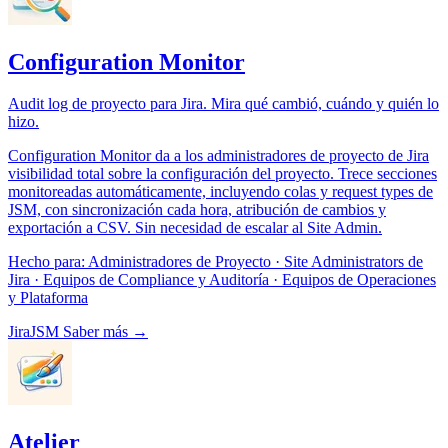
Configuration Monitor
Audit log de proyecto para Jira. Mira qué cambió, cuándo y quién lo
hizo.
Configuration Monitor da a los administradores de proyecto de Jira
visibilidad total sobre la configuración del proyecto. Trece secciones
monitoreadas automáticamente, incluyendo colas y request types de
JSM, con sincronización cada hora, atribución de cambios y
exportación a CSV. Sin necesidad de escalar al Site Admin.
Hecho para:
Administradores de Proyecto · Site Administrators de
Jira · Equipos de Compliance y Auditoría · Equipos de Operaciones
y Plataforma
Jira
JSM
Saber más →
Atelier