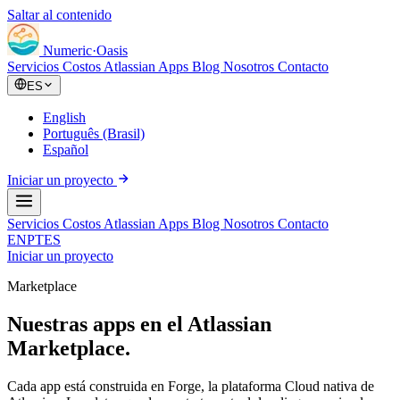
Saltar al contenido
Numeric
·
Oasis
Servicios
Costos Atlassian
Apps
Blog
Nosotros
Contacto
ES
English
Português (Brasil)
Español
Iniciar un proyecto
Servicios
Costos Atlassian
Apps
Blog
Nosotros
Contacto
EN
PT
ES
Iniciar un proyecto
Marketplace
Nuestras apps en el Atlassian
Marketplace.
Cada app está construida en Forge, la plataforma Cloud nativa de