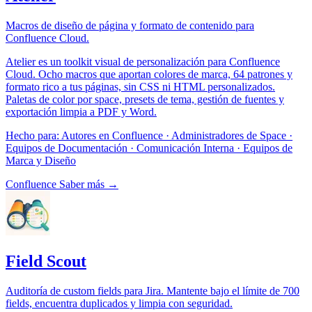
Macros de diseño de página y formato de contenido para
Confluence Cloud.
Atelier es un toolkit visual de personalización para Confluence
Cloud. Ocho macros que aportan colores de marca, 64 patrones y
formato rico a tus páginas, sin CSS ni HTML personalizados.
Paletas de color por space, presets de tema, gestión de fuentes y
exportación limpia a PDF y Word.
Hecho para:
Autores en Confluence · Administradores de Space ·
Equipos de Documentación · Comunicación Interna · Equipos de
Marca y Diseño
Confluence
Saber más →
Field Scout
Auditoría de custom fields para Jira. Mantente bajo el límite de 700
fields, encuentra duplicados y limpia con seguridad.