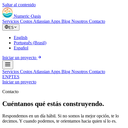
Saltar al contenido
Numeric
·
Oasis
Servicios
Costos Atlassian
Apps
Blog
Nosotros
Contacto
ES
English
Português (Brasil)
Español
Iniciar un proyecto
Servicios
Costos Atlassian
Apps
Blog
Nosotros
Contacto
EN
PT
ES
Iniciar un proyecto
Contacto
Cuéntanos qué estás construyendo.
Respondemos en un día hábil. Si no somos la mejor opción, te lo
decimos. Y cuando podemos, te orientamos hacia quien sí lo es.