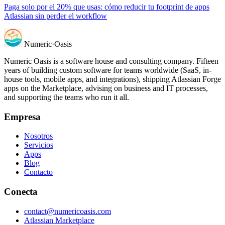
Paga solo por el 20% que usas: cómo reducir tu footprint de apps
Atlassian sin perder el workflow
Numeric
·
Oasis
Numeric Oasis is a software house and consulting company. Fifteen
years of building custom software for teams worldwide (SaaS, in-
house tools, mobile apps, and integrations), shipping Atlassian Forge
apps on the Marketplace, advising on business and IT processes,
and supporting the teams who run it all.
Empresa
Nosotros
Servicios
Apps
Blog
Contacto
Conecta
contact@numericoasis.com
Atlassian Marketplace