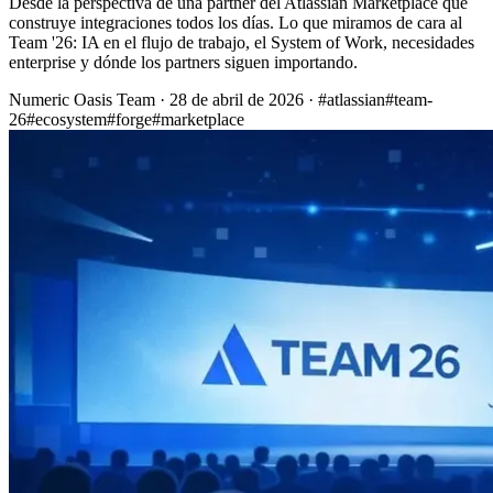
Desde la perspectiva de una partner del Atlassian Marketplace que
construye integraciones todos los días. Lo que miramos de cara al
Team '26: IA en el flujo de trabajo, el System of Work, necesidades
enterprise y dónde los partners siguen importando.
Numeric Oasis Team
·
28 de abril de 2026
·
#atlassian
#team-
26
#ecosystem
#forge
#marketplace