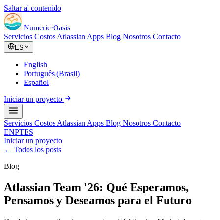
Saltar al contenido
Numeric
·
Oasis
Servicios
Costos Atlassian
Apps
Blog
Nosotros
Contacto
ES
English
Português (Brasil)
Español
Iniciar un proyecto
Servicios
Costos Atlassian
Apps
Blog
Nosotros
Contacto
EN
PT
ES
Iniciar un proyecto
← Todos los posts
Blog
Atlassian Team '26: Qué Esperamos,
Pensamos y Deseamos para el Futuro